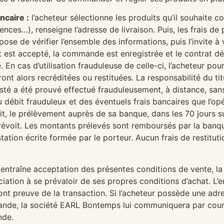
ncaire :
l’acheteur sélectionne les produits qu’il souhaite 
ences…), renseigne l’adresse de livraison. Puis, les frais de
ropose de vérifier l’ensemble des informations, puis l’invite
nt est accepté, la commande est enregistrée et le contrat d
. En cas d’utilisation frauduleuse de celle-ci, l’acheteur pou
nt alors recréditées ou restituées. La responsabilité du titu
té a été prouvé effectué frauduleusement, à distance, sans 
débit frauduleux et des éventuels frais bancaires que l’opé
rit, le prélèvement auprès de sa banque, dans les 70 jours su
 le prévoit. Les montants prélevés sont remboursés par la ba
tation écrite formée par le porteur. Aucun frais de restitu
ntraîne acceptation des présentes conditions de vente, la
ciation à se prévaloir de ses propres conditions d’achat. L
nt preuve de la transaction. Si l’acheteur possède une adress
de, la société EARL Bontemps lui communiquera par courri
nde.