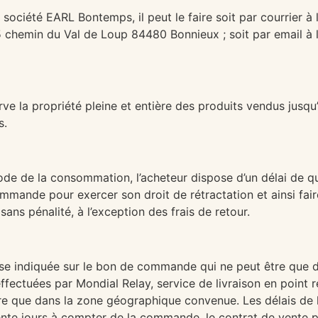
a société EARL Bontemps, il peut le faire soit par courrier à
chemin du Val de Loup 84480 Bonnieux ; soit par email à l’
 la propriété pleine et entière des produits vendus jusqu’
s.
Code de la consommation, l’acheteur dispose d’un délai de q
ommande pour exercer son droit de rétractation et ainsi fai
s pénalité, à l’exception des frais de retour.
resse indiquée sur le bon de commande qui ne peut être que
ctuées par Mondial Relay, service de livraison en point rela
 que dans la zone géographique convenue. Les délais de li
rente jours à compter de la commande, le contrat de vente pou