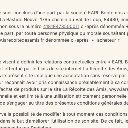
 sont conclues d’une part par la société EARL Bontemps au
, La Bastide Neuve, 1795 chemin du Val de Loup, 84480, imm
gnon sous le numéro
41818473500011
ci-après dénommée Ric
re part, par toute personne physique ou morale souhaitant p
w.larecoltedesamis.fr dénommée ci-après » l’acheteur « .
visent à définir les relations contractuelles entre « EARL B
t effectué par le biais du site internet La Récolte des Ami
rs le présent site implique une acceptation sans réserve par
eur reconnaît avoir pris connaissance préalablement à sa c
l’achat de produits sur le site La Récolte des Amis, www.la
nelle et est limité à une utilisation strictement personnelle 
 de s’engager au titre des présentes conditions générales d
e la possibilité de modifier à tout moment ces conditions 
ns le but d’améliorer l’utilisation de son site. De ce fait, 
 commande par l’acheteur.