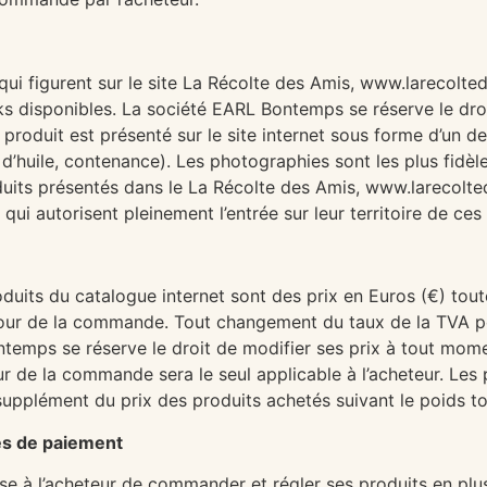
ui figurent sur le site La Récolte des Amis, www.larecolte
ks disponibles. La société EARL Bontemps se réserve le dro
produit est présenté sur le site internet sous forme d’un de
 d’huile, contenance). Les photographies sont les plus fidè
duits présentés dans le La Récolte des Amis, www.larecolted
qui autorisent pleinement l’entrée sur leur territoire de ces
produits du catalogue internet sont des prix en Euros (€) to
our de la commande. Tout changement du taux de la TVA pou
temps se réserve le droit de modifier ses prix à tout mome
jour de la commande sera le seul applicable à l’acheteur. Le
en supplément du prix des produits achetés suivant le poids 
és de paiement
 à l’acheteur de commander et régler ses produits en plus